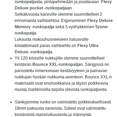
runkopatjasta
, pintapehmeään ja joustavaan
Flexy
Deluxe pocket -runkopatjaan
.
Selkäkivuista kärsiville olemme suunnittelleet 2
erinomaista vaihtoehtoa: Ergonominen
Flexy Deluxe
Memory -runkopatja
sekä 5 vyöhykkeinen
5zone-
runkopatja.
Luksusta makuuhuoneeseen haluavalle
kiistattomasti paras vaihtoehto on
Flexy Ultra
Deluxe -runkopatja.
Yli 120 kiloisille nukkujille olemme suunnittelleet
kestävän
Bounce XXL-runkopatjan
. Sängyssä on
panostettu nimenomaan kestävyyteen ja painavan
nukkujan hyvään nukkuma-asentoon. Bounce XXL:n
materiaalit ovat ensiluokkaisia ja täysin poikkeavia
muista markkinoilla tarjolla olevista runkopatjoista.
Sänkyjemme runko on valmistettu poikkeuksellisesti
18mm paksusta vanerista. Säleet ovat valmistettu
kestävästä massiivikuusesta ja männystä.