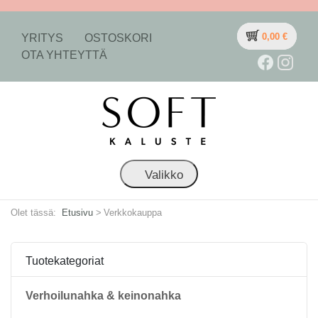
0,00
€
YRITYS
OSTOSKORI
OTA YHTEYTTÄ
Valikko
Olet tässä:
Etusivu
>
Verkkokauppa
Tuotekategoriat
Verhoilunahka & keinonahka