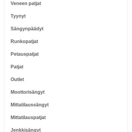
Veneen patjat
Tyynyt
Sängynpäädyt
Runkopatjat
Petauspatjat
Patjat
Outlet
Moottorisängyt
Mittatilaussängyt
Mittatilauspatjat
Jenkkisängyt