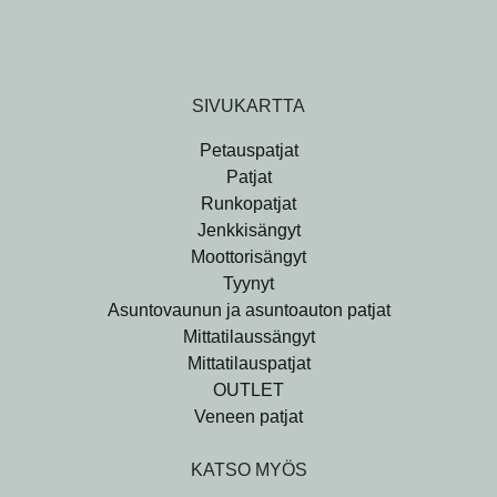
SIVUKARTTA
Petauspatjat
Patjat
Runkopatjat
Jenkkisängyt
Moottorisängyt
Tyynyt
Asuntovaunun ja asuntoauton patjat
Mittatilaussängyt
Mittatilauspatjat
OUTLET
Veneen patjat
KATSO MYÖS